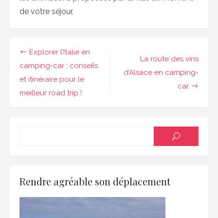
de votre séjour.
Navigation
Explorer l’Italie en
La route des vins
de
camping-car : conseils
d’Alsace en camping-
et itinéraire pour le
l’article
car
meilleur road trip !
Searc
SEARCH
for:
Rendre agréable son déplacement