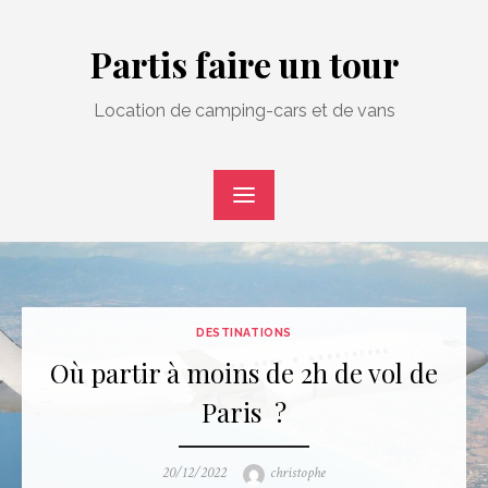
Skip
to
Partis faire un tour
content
Location de camping-cars et de vans
DESTINATIONS
Où partir à moins de 2h de vol de
Paris ?
Posted
Author
20/12/2022
christophe