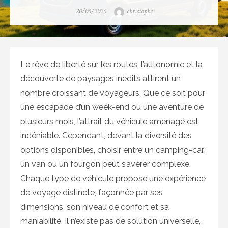
Posted
Author
20/05/2026
christophe
on
Le rêve de liberté sur les routes, l’autonomie et la
découverte de paysages inédits attirent un
nombre croissant de voyageurs. Que ce soit pour
une escapade d’un week-end ou une aventure de
plusieurs mois, l’attrait du véhicule aménagé est
indéniable. Cependant, devant la diversité des
options disponibles, choisir entre un camping-car,
un van ou un fourgon peut s’avérer complexe.
Chaque type de véhicule propose une expérience
de voyage distincte, façonnée par ses
dimensions, son niveau de confort et sa
maniabilité. Il n’existe pas de solution universelle,