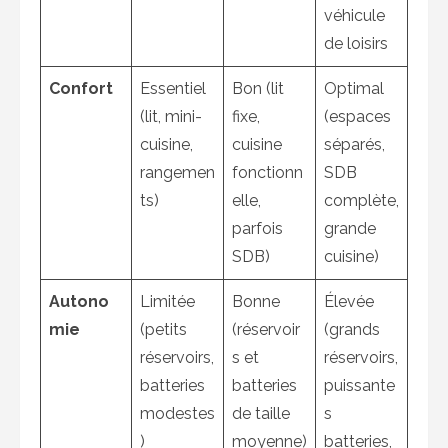
véhicule
de loisirs
Confort
Essentiel
Bon (lit
Optimal
(lit, mini-
fixe,
(espaces
cuisine,
cuisine
séparés,
rangemen
fonctionn
SDB
ts)
elle,
complète,
parfois
grande
SDB)
cuisine)
Autono
Limitée
Bonne
Élevée
mie
(petits
(réservoir
(grands
réservoirs,
s et
réservoirs,
batteries
batteries
puissante
modestes
de taille
s
)
moyenne)
batteries,