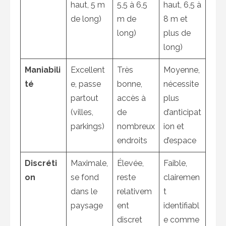
haut, 5 m
5,5 à 6,5
haut, 6,5 à
de long)
m de
8 m et
long)
plus de
long)
Maniabili
Excellent
Très
Moyenne,
té
e, passe
bonne,
nécessite
partout
accès à
plus
(villes,
de
d’anticipat
parkings)
nombreux
ion et
endroits
d’espace
Discréti
Maximale,
Élevée,
Faible,
on
se fond
reste
clairemen
dans le
relativem
t
paysage
ent
identifiabl
discret
e comme