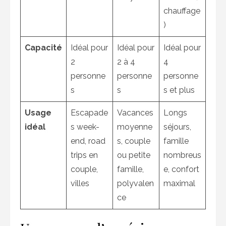
chauffage
)
Capacité
Idéal pour
Idéal pour
Idéal pour
2
2 à 4
4
personne
personne
personne
s
s
s et plus
Usage
Escapade
Vacances
Longs
idéal
s week-
moyenne
séjours,
end, road
s, couple
famille
trips en
ou petite
nombreus
couple,
famille,
e, confort
villes
polyvalen
maximal
ce